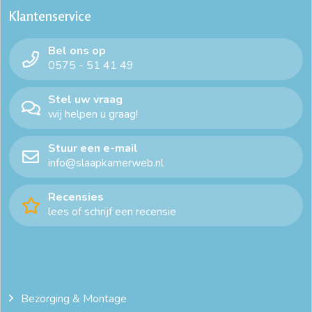
Klantenservice
dekbedovertrek katoen 240x220
dekbedovertrek ledikant
Bel ons op
dekbedovertrek ledikant
dekbedovertrek lits jumeaux
0575 - 51 41 49
dekbedovertrek met instopstrook
dekbedovertrek satijn
Stel uw vraag
wij helpen u graag!
dekbedovertrekset
duurzaam beddengoed
Stuur een e-mail
goedkoop beddengoed
goedkoop dekbedovertrek 140x200
info@slaapkamerweb.nl
goedkope dekbedovertrekken
Recensies
lees of schrijf een recensie
goedkope dekbedovertrekken 200x200
goedkope dekbedovertrekken 240x220
goedkope dekbedovertrekken online
hip beddengoed
Bezorging & Montage