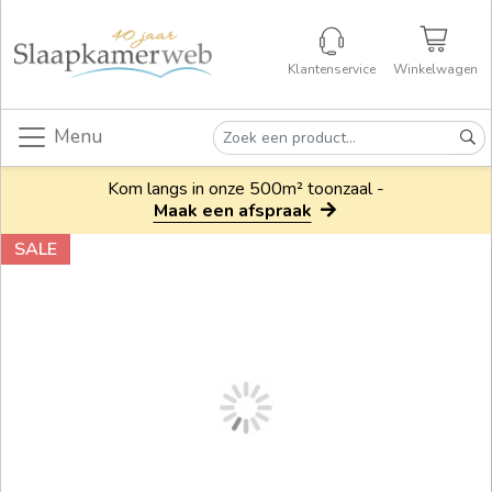
Klantenservice
Winkelwagen
Menu
Kom langs in onze 500m² toonzaal -
Maak een afspraak
SALE