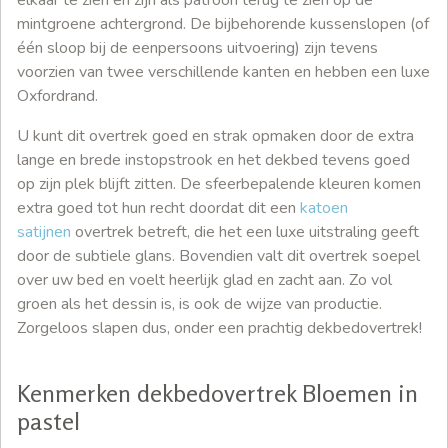
elkaar te zien en zijn als patroon terug te zien op de
mintgroene achtergrond. De bijbehorende kussenslopen (of
één sloop bij de eenpersoons uitvoering) zijn tevens
voorzien van twee verschillende kanten en hebben een luxe
Oxfordrand.
U kunt dit overtrek goed en strak opmaken door de extra
lange en brede instopstrook en het dekbed tevens goed
op zijn plek blijft zitten. De sfeerbepalende kleuren komen
extra goed tot hun recht doordat dit een
katoen
satijnen
overtrek betreft, die het een luxe uitstraling geeft
door de subtiele glans. Bovendien valt dit overtrek soepel
over uw bed en voelt heerlijk glad en zacht aan. Zo vol
groen als het dessin is, is ook de wijze van productie.
Zorgeloos slapen dus, onder een prachtig dekbedovertrek!
Kenmerken dekbedovertrek Bloemen in
pastel