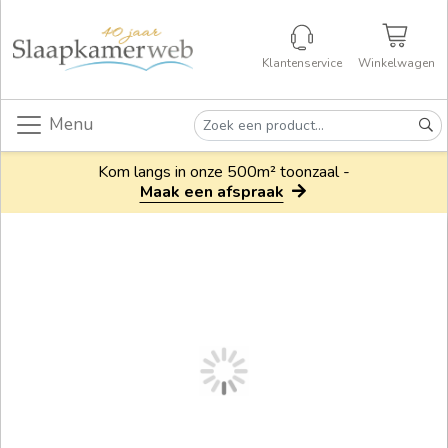
Klantenservice
Winkelwagen
Menu
Kom langs in onze 500m² toonzaal -
Maak een afspraak