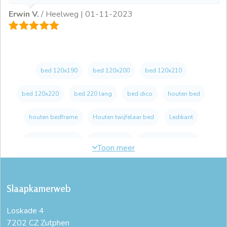
Erwin V.
/ Heelweg |
01-11-2023
bed 120x190
bed 120x200
bed 120x210
bed 120x220
bed 220 lang
bed dico
houten bed
houten bedframe
Houten twijfelaar bed
Ledikant
ledikant 120x200
luxe bedden
Massief eiken bed
massief houten bed
massief houten ledikant
Slaapkamerweb
massief houten slaapkamer meubels
online bed kopen
Loskade 4
stevige bedden
twijfelaar bed 120
7202 CZ Zutphen