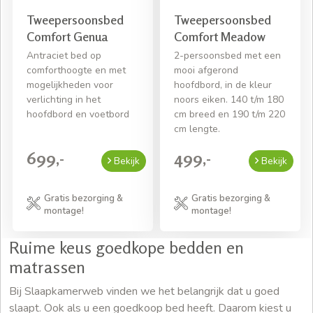
Tweepersoonsbed
Tweepersoonsbed
Comfort Genua
Comfort Meadow
Antraciet bed op
2-persoonsbed met een
comforthoogte en met
mooi afgerond
mogelijkheden voor
hoofdbord, in de kleur
verlichting in het
noors eiken. 140 t/m 180
hoofdbord en voetbord
cm breed en 190 t/m 220
cm lengte.
699,-
499,-
Bekijk
Bekijk
Gratis bezorging &
Gratis bezorging &
montage!
montage!
Ruime keus goedkope bedden en
matrassen
Bij Slaapkamerweb vinden we het belangrijk dat u goed
slaapt. Ook als u een goedkoop bed heeft. Daarom kiest u