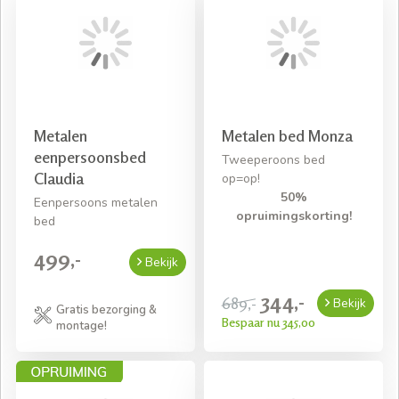
Metalen
Metalen bed Monza
eenpersoonsbed
Tweeperoons bed
Claudia
op=op!
50%
Eenpersoons metalen
opruimingskorting!
bed
499,-
Bekijk
344,-
689,-
Bekijk
Gratis bezorging &
Bespaar nu 345,00
montage!