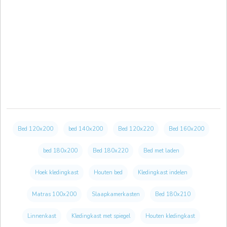
Bed 120x200
bed 140x200
Bed 120x220
Bed 160x200
bed 180x200
Bed 180x220
Bed met laden
Hoek kledingkast
Houten bed
Kledingkast indelen
Matras 100x200
Slaapkamerkasten
Bed 180x210
Linnenkast
Kledingkast met spiegel
Houten kledingkast