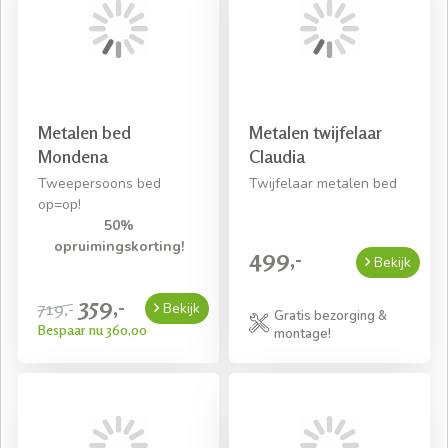
Metalen bed
Metalen twijfelaar
Mondena
Claudia
Tweepersoons bed
Twijfelaar metalen bed
op=op!
50%
opruimingskorting!
499,-
Bekijk
359,-
719,-
Bekijk
Gratis bezorging &
Bespaar nu 360,00
montage!