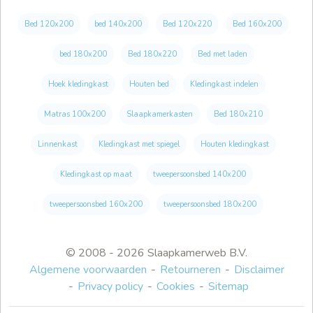
Bed 120x200
bed 140x200
Bed 120x220
Bed 160x200
bed 180x200
Bed 180x220
Bed met laden
Hoek kledingkast
Houten bed
Kledingkast indelen
Matras 100x200
Slaapkamerkasten
Bed 180x210
Linnenkast
Kledingkast met spiegel
Houten kledingkast
Kledingkast op maat
tweepersoonsbed 140x200
tweepersoonsbed 160x200
tweepersoonsbed 180x200
© 2008 - 2026 Slaapkamerweb B.V.
Algemene voorwaarden
Retourneren
Disclaimer
Privacy policy
Cookies
Sitemap