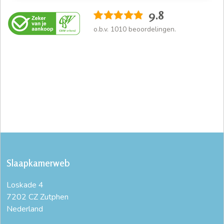
9.8
o.b.v.
1010
beoordelingen.
Slaapkamerweb
Loskade 4
7202 CZ Zutphen
Nederland