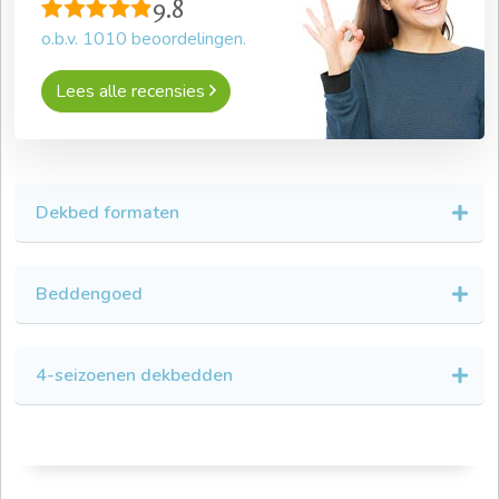
9.8
o.b.v.
1010
beoordelingen.
Lees alle recensies
Dekbed formaten
Beddengoed
4-seizoenen dekbedden