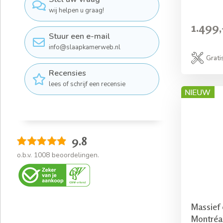
wij helpen u graag!
1.499,
Stuur een e-mail
info@slaapkamerweb.nl
Grati
Recensies
lees of schrijf een recensie
9.8
o.b.v.
1008
beoordelingen.
Massief 
Montréa