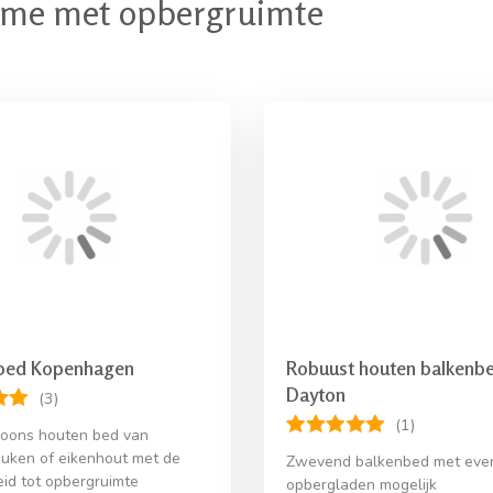
ame met opbergruimte
bed Kopenhagen
Robuust houten balkenb
Dayton
(3)
(1)
oons houten bed van
uken of eikenhout met de
Zwevend balkenbed met eve
eid tot opbergruimte
opbergladen mogelijk