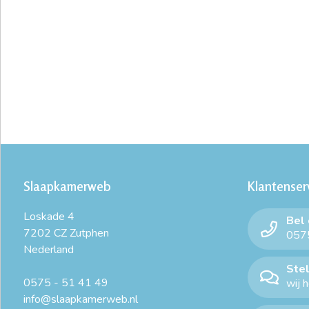
Slaapkamerweb
Klantenser
Loskade 4
Bel
7202 CZ Zutphen
0575
Nederland
Stel
0575 - 51 41 49
wij 
info@slaapkamerweb.nl