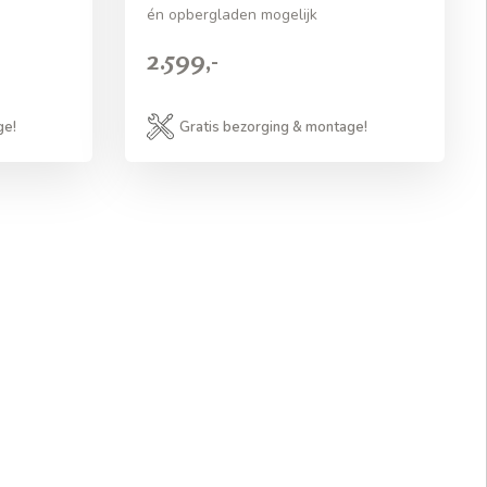
én opbergladen mogelijk
2.599,-
ge!
Gratis bezorging & montage!