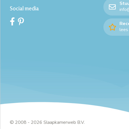
Stuu
Social media
info
Rec
lees 
© 2008 - 2026 Slaapkamerweb B.V.