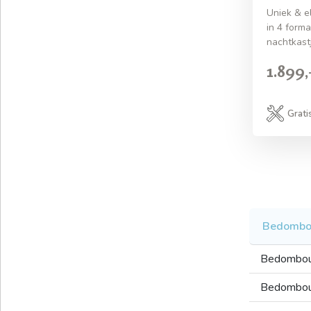
Uniek & e
in 4 form
nachtkastj
1.899,
Grati
Bedombo
Bedombo
Bedombo