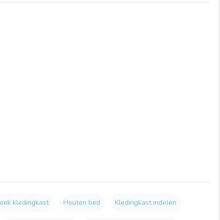
oek kledingkast
Houten bed
Kledingkast indelen