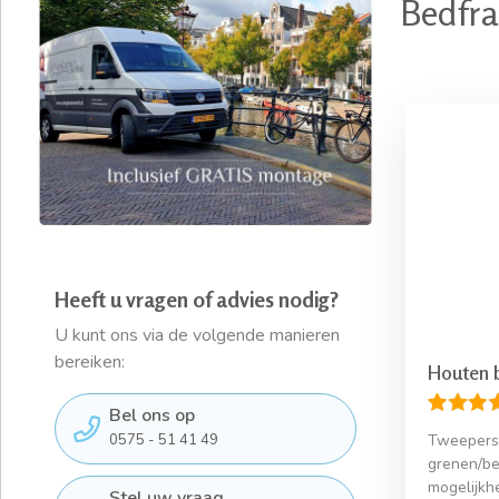
Bedfr
Heeft u vragen of advies nodig?
U kunt ons via de volgende manieren
bereiken:
Houten 
Bel ons op
0575 - 51 41 49
Tweepers
grenen/be
mogelijkh
Stel uw vraag