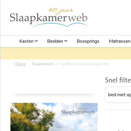
Kasten
Bedden
Boxsprings
Matrasse
Terug
Slaapkamers
bedframe met opbergruimte
Snel filt
bed met o