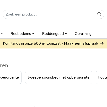
n
Bedbodems
Beddengoed
Opruiming
Kom langs in onze 500m² toonzaal -
Maak een afspraak
eren
pbergruimte
tweepersoonsbed met opbergruimte
hout