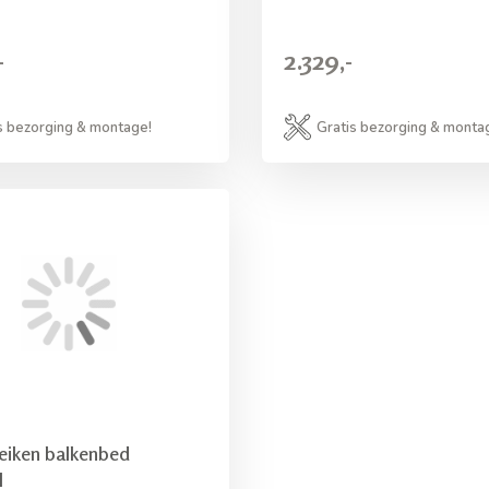
-
2.329,-
s bezorging & montage!
Gratis bezorging & monta
eiken balkenbed
l