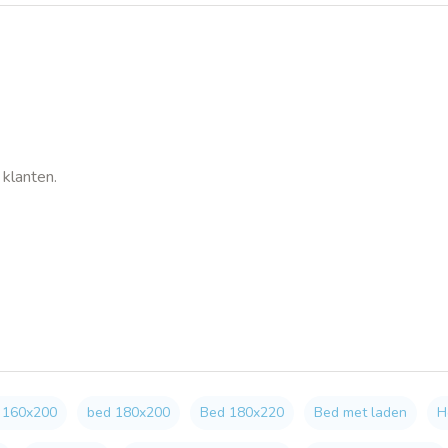
klanten.
 160x200
bed 180x200
Bed 180x220
Bed met laden
H