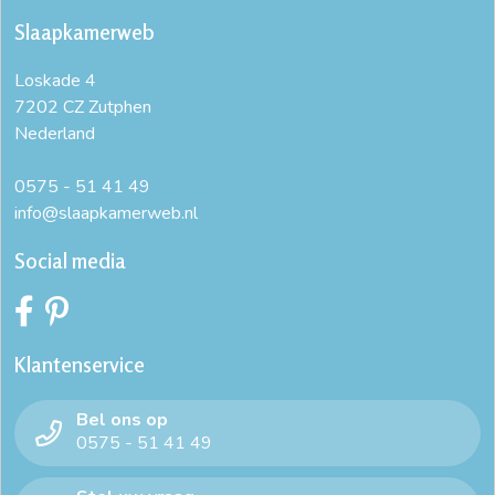
Slaapkamerweb
dekbedovertrek 240x220 wit
dekbedovertrek 260x220
Loskade 4
dekbedovertrek eenpersoonsbed
dekbedovertrek extra lang
7202 CZ Zutphen
Nederland
dekbedovertrek ledikant
dekbedovertrek ledikant
dekbedovertrek lits jumeaux
0575 - 51 41 49
info@slaapkamerweb.nl
dekbedovertrek met instopstrook
dekbedovertrek wit
Social media
dekbedovertrekset
katoen satijn dekbedovertrek
online dekbedovertrek
satijnen dekbedovertrek 240x220
Klantenservice
winter dekbedovertrek
wit dekbedovertrek 200x200
Bel ons op
wit dekbedovertrek 240x220
zacht dekbedovertrek
0575 - 51 41 49