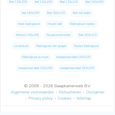
Bed 120x200
bed 140x200
Bed 120x220
Bed 160x200
bed 180x200
Bed 180x220
Bed met laden
Hoek kledingkast
Houten bed
Kledingkast indelen
Matras 100x200
Slaapkamerkasten
Bed 180x210
Linnenkast
Kledingkast met spiegel
Houten kledingkast
Kledingkast op maat
tweepersoonsbed 140x200
tweepersoonsbed 160x200
tweepersoonsbed 180x200
© 2008 - 2026 Slaapkamerweb B.V.
Algemene voorwaarden
Retourneren
Disclaimer
Privacy policy
Cookies
Sitemap