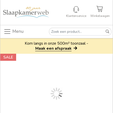
Klantenservice
Winkelwagen
Menu
Kom langs in onze 500m² toonzaal -
Maak een afspraak
SALE