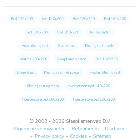
Bed 120x200
bed 140x200
Bed 120x220
Bed 160x200
bed 180x200
Bed 180x220
Bed met laden
Hoek kledingkast
Houten bed
Kledingkast indelen
Matras 100x200
Slaapkamerkasten
Bed 180x210
Linnenkast
Kledingkast met spiegel
Houten kledingkast
Kledingkast op maat
tweepersoonsbed 140x200
tweepersoonsbed 160x200
tweepersoonsbed 180x200
© 2008 - 2026 Slaapkamerweb B.V.
Algemene voorwaarden
Retourneren
Disclaimer
Privacy policy
Cookies
Sitemap