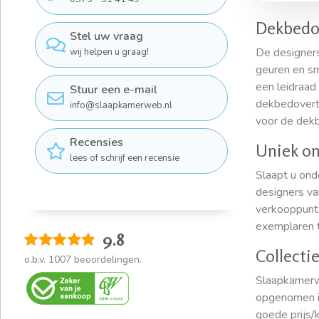
Dekbedo
Stel uw vraag
De designers 
wij helpen u graag!
geuren en sm
een leidraad
Stuur een e-mail
dekbedovertr
info@slaapkamerweb.nl
voor de dek
Recensies
Uniek o
lees of schrijf een recensie
Slaapt u on
designers va
verkooppunte
exemplaren t
9.8
Collecti
o.b.v.
1007
beoordelingen.
Slaapkamerw
opgenomen in
goede prijs/