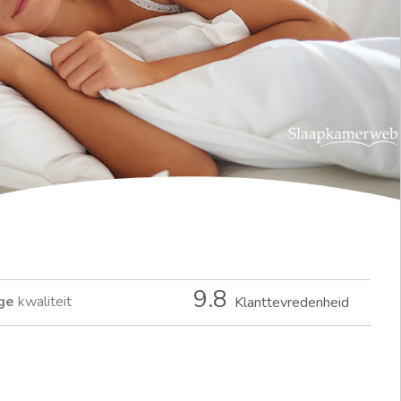
9.8
ge
kwaliteit
Klanttevredenheid