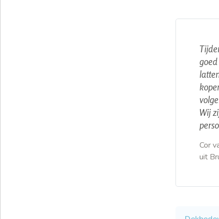
Tijde
goed 
latte
kopen
volge
Wij z
perso
Cor v
uit B
Dekbedov