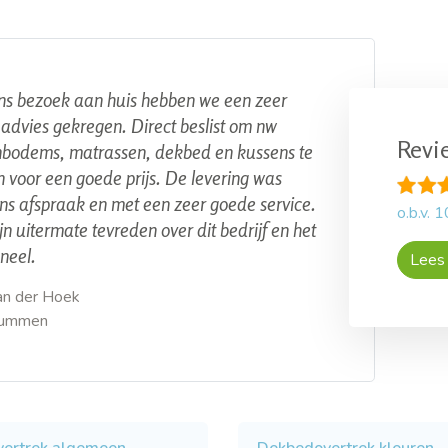
ns bezoek aan huis hebben we een zeer
advies gekregen. Direct beslist om nw
Revi
nbodems, matrassen, dekbed en kussens te
 voor een goede prijs. De levering was
ns afspraak en met een zeer goede service.
o.b.v.
1
ijn uitermate tevreden over dit bedrijf en het
neel.
Lees 
an der Hoek
rummen
ertrek algemeen
Dekbedovertrek kleuren