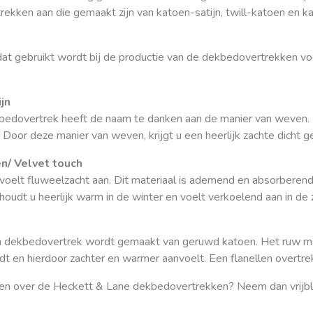
ekken aan die gemaakt zijn van katoen-satijn, twill-katoen en k
at gebruikt wordt bij de productie van de dekbedovertrekken voe
jn
kbedovertrek heeft de naam te danken aan de manier van weve
g. Door deze manier van weven, krijgt u een heerlijk zachte dicht
n/ Velvet touch
 voelt fluweelzacht aan. Dit materiaal is ademend en absorberend
 houdt u heerlijk warm in de winter en voelt verkoelend aan in de
n dekbedovertrek wordt gemaakt van geruwd katoen. Het ruw mak
rdt en hierdoor zachter en warmer aanvoelt. Een flanellen overtrek
gen over de Heckett & Lane dekbedovertrekken? Neem dan vrijb