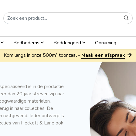
n
Bedbodems
Beddengoed
Opruiming
Kom langs in onze 500m² toonzaal -
Maak een afspraak
pecialiseerd is in de productie
r dan 20 jaar streven zij naar
oogwaardige materialen.
terug in haar collecties. De
n rustgevend. Ieder ontwerp is
llecties van Heckett & Lane ook