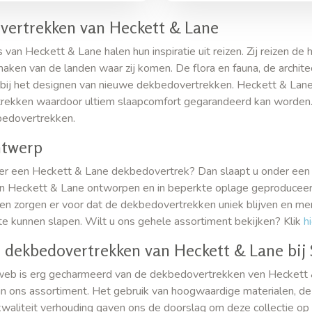
vertrekken van Heckett & Lane
van Heckett & Lane halen hun inspiratie uit reizen. Zij reizen de 
aken van de landen waar zij komen. De flora en fauna, de archite
 bij het designen van nieuwe dekbedovertrekken. Heckett & Lane
ekken waardoor ultiem slaapcomfort gegarandeerd kan worden. K
bedovertrekken.
ntwerp
der een Heckett & Lane dekbedovertrek? Dan slaapt u onder ee
n Heckett & Lane ontworpen en in beperkte oplage geproduceerd.
n zorgen er voor dat de dekbedovertrekken uniek blijven en me
e kunnen slapen. Wilt u ons gehele assortiment bekijken? Klik
hi
e dekbedovertrekken van Heckett & Lane bi
eb is erg gecharmeerd van de dekbedovertrekken ven Heckett &
 ons assortiment. Het gebruik van hoogwaardige materialen, de 
kwaliteit verhouding gaven ons de doorslag om deze collectie op