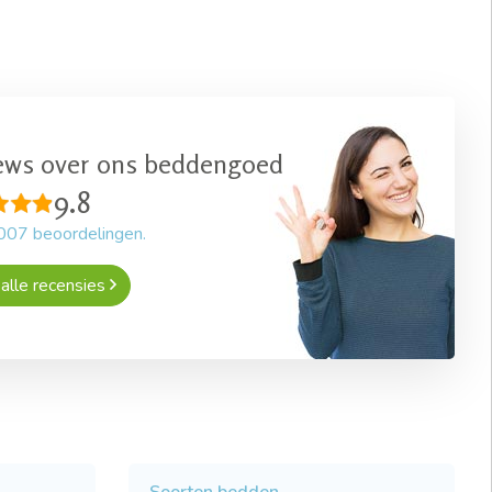
ews over ons beddengoed
9.8
007
beoordelingen.
alle recensies
Soorten bedden