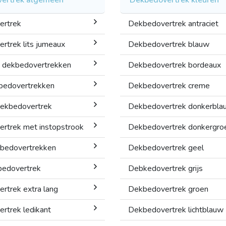
ertrek
Dekbedovertrek antraciet
rtrek lits jumeaux
Dekbedovertrek blauw
 dekbedovertrekken
Dekbedovertrek bordeaux
bedovertrekken
Dekbedovertrek creme
 dekbedovertrek
Dekbedovertrek donkerbla
rtrek met instopstrook
Dekbedovertrek donkergro
bedovertrekken
Dekbedovertrek geel
bedovertrek
Debkedovertrek grijs
rtrek extra lang
Dekbedovertrek groen
rtrek ledikant
Dekbedovertrek lichtblauw