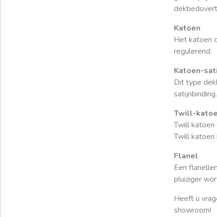
dekbedovertr
Katoen
Het katoen d
regulerend.
Katoen-sati
Dit type de
satijnbindin
Twill-katoe
Twill katoen
Twill katoen
Flanel
Een flanelle
pluiziger wo
Heeft u vra
showroom!