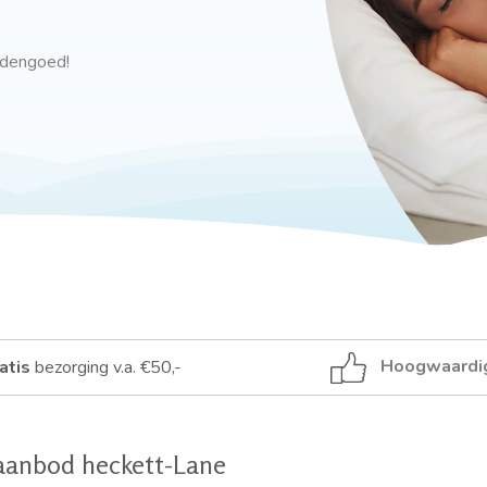
ddengoed!
Hoogwaardi
atis
bezorging v.a. €50,-
aanbod heckett-Lane