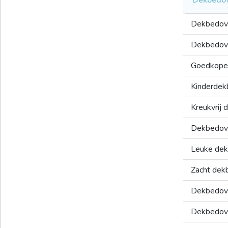
Dekbedov
Dekbedove
Goedkope
Kinderdek
Kreukvrij
Dekbedove
Leuke dek
Zacht dek
Dekbedove
Dekbedove