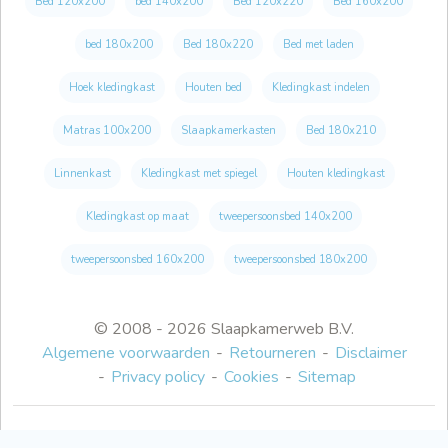
Bed 120x200
bed 140x200
Bed 120x220
Bed 160x200
bed 180x200
Bed 180x220
Bed met laden
Hoek kledingkast
Houten bed
Kledingkast indelen
Matras 100x200
Slaapkamerkasten
Bed 180x210
Linnenkast
Kledingkast met spiegel
Houten kledingkast
Kledingkast op maat
tweepersoonsbed 140x200
tweepersoonsbed 160x200
tweepersoonsbed 180x200
© 2008 - 2026 Slaapkamerweb B.V.
Algemene voorwaarden
Retourneren
Disclaimer
Privacy policy
Cookies
Sitemap