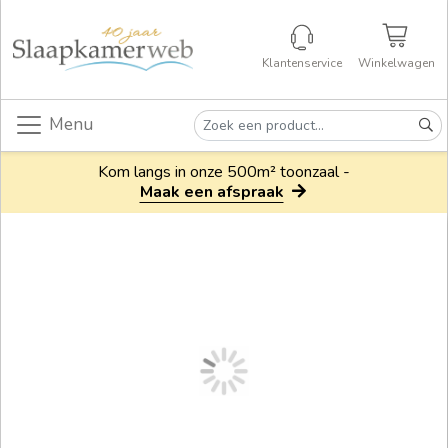
Klantenservice
Winkelwagen
Menu
Kom langs in onze 500m² toonzaal -
Maak een afspraak