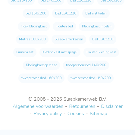
Bed 120x200
bed 140x200
Bed 120x220
Bed 160x200
bed 180x200
Bed 180x220
Bed met laden
Hoek kledingkast
Houten bed
Kledingkast indelen
Matras 100x200
Slaapkamerkasten
Bed 180x210
Linnenkast
Kledingkast met spiegel
Houten kledingkast
Kledingkast op maat
tweepersoonsbed 140x200
tweepersoonsbed 160x200
tweepersoonsbed 180x200
© 2008 - 2026 Slaapkamerweb B.V.
Algemene voorwaarden
Retourneren
Disclaimer
Privacy policy
Cookies
Sitemap