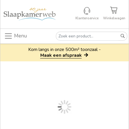
Klantenservice
Winkelwagen
Menu
Kom langs in onze 500m² toonzaal -
Maak een afspraak