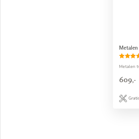
Metalen
Metalen 
609,-
Grati