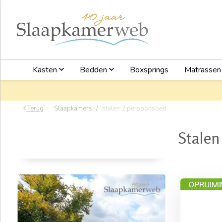
Kasten
Bedden
Boxsprings
Matrasse
Terug
Slaapkamers
stalen 2 persoonsbed
Stalen