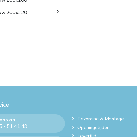
uw 200x220
vice
Bezorging & Montage
 ons op
 - 51 41 49
Openingstijden
Levertijd