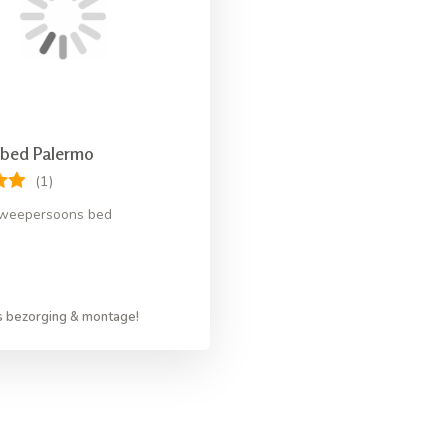
 bed Palermo
(1)
tweepersoons bed
s bezorging & montage!