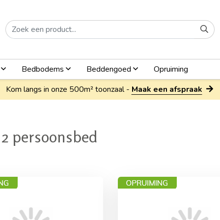
n
Bedbodems
Beddengoed
Opruiming
Kom langs in onze 500m² toonzaal -
Maak een afspraak
 2 persoonsbed