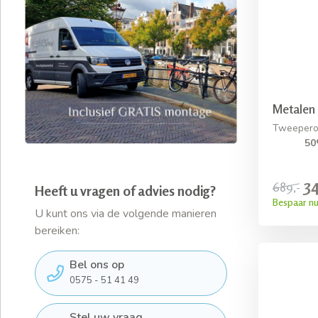
Metalen
Tweepero
50
34
689,-
Heeft u vragen of advies nodig?
Bespaar nu
U kunt ons via de volgende manieren
bereiken:
Bel ons op
0575 - 51 41 49
Stel uw vraag