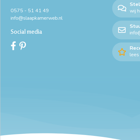
Stel
0575 - 51 41 49
wij 
info@slaapkamerweb.nl
Stuu
Social media
info
Rec
lees 