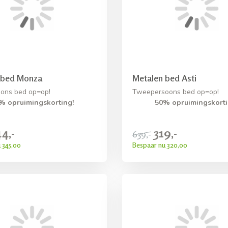
 bed Monza
Metalen bed Asti
ons bed op=op!
Tweepersoons bed op=op!
% opruimingskorting!
50% opruimingskorti
4,-
319,-
639,-
 345,00
Bespaar nu 320,00