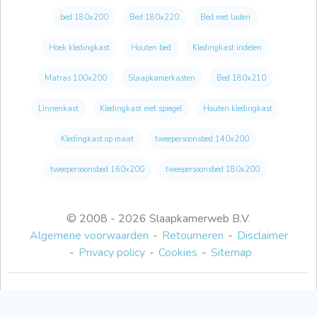
bed 180x200
Bed 180x220
Bed met laden
Hoek kledingkast
Houten bed
Kledingkast indelen
Matras 100x200
Slaapkamerkasten
Bed 180x210
Linnenkast
Kledingkast met spiegel
Houten kledingkast
Kledingkast op maat
tweepersoonsbed 140x200
tweepersoonsbed 160x200
tweepersoonsbed 180x200
© 2008 - 2026 Slaapkamerweb B.V.
Algemene voorwaarden
Retourneren
Disclaimer
Privacy policy
Cookies
Sitemap