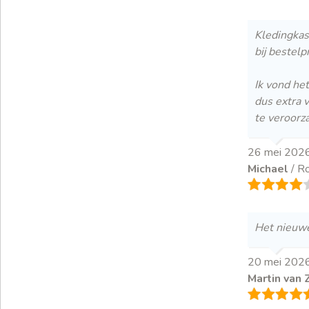
Kledingkas
bij bestel
Ik vond he
dus extra v
te veroorz
26 mei 202
Michael
/ R
Het nieuwe 
20 mei 202
Martin van 