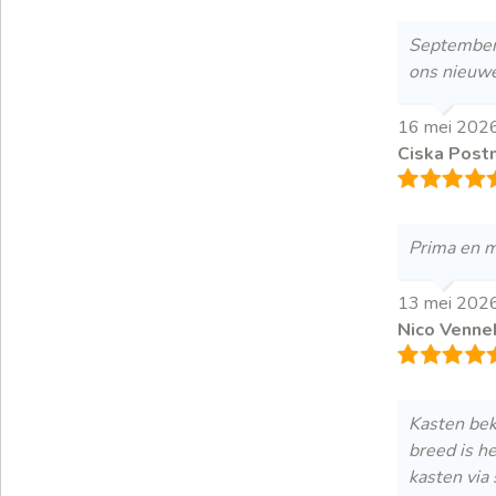
September 
ons nieuwe
16 mei 202
Ciska Post
Prima en m
13 mei 202
Nico Venne
Kasten bek
breed is h
kasten via