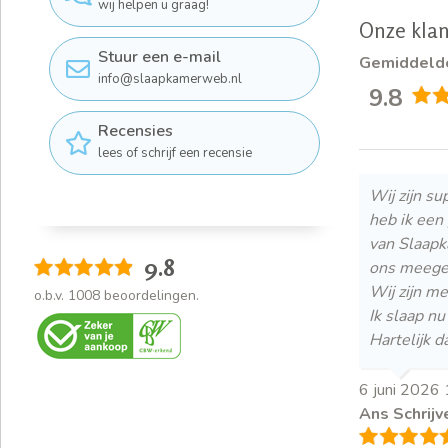
wij helpen u graag!
Onze klan
Stuur een e-mail
Gemiddeld
info@slaapkamerweb.nl
9.8
Recensies
Verdeling 
lees of schrijf een recensie
Wij zijn s
heb ik een
van Slaapk
9.8
ons meeged
Wij zijn m
o.b.v.
1008
beoordelingen.
Ik slaap nu
Hartelijk d
6 juni 2026
Ans Schrijv