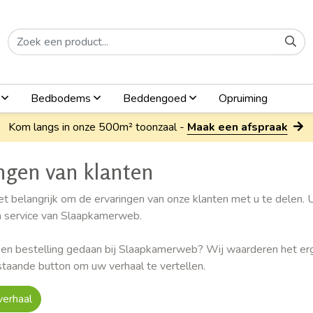
n
Bedbodems
Beddengoed
Opruiming
Kom langs in onze 500m² toonzaal -
Maak een afspraak
ngen van klanten
et belangrijk om de ervaringen van onze klanten met u te delen. 
n service van Slaapkamerweb.
een bestelling gedaan bij Slaapkamerweb? Wij waarderen het erg
taande button om uw verhaal te vertellen.
verhaal