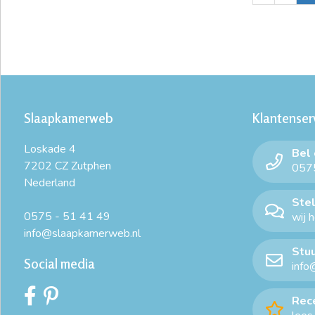
Slaapkamerweb
Klantenser
Loskade 4
Bel
7202 CZ Zutphen
0575
Nederland
Stel
0575 - 51 41 49
wij 
info@slaapkamerweb.nl
Stuu
Social media
info
Rec