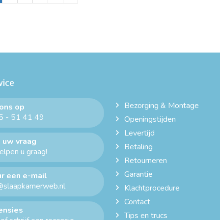
vice
Bezorging & Montage
 ons op
 - 51 41 49
Openingstijden
Levertijd
 uw vraag
Betaling
helpen u graag!
Retourneren
Garantie
r een e-mail
@slaapkamerweb.nl
Klachtprocedure
Contact
ensies
Tips en trucs