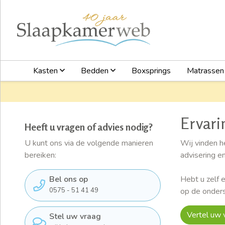
Kasten
Bedden
Boxsprings
Matrasse
Ervari
Heeft u vragen of advies nodig?
U kunt ons via de volgende manieren
Wij vinden h
bereiken:
advisering e
Hebt u zelf 
Bel ons op
op de onders
0575 - 51 41 49
Vertel uw 
Stel uw vraag