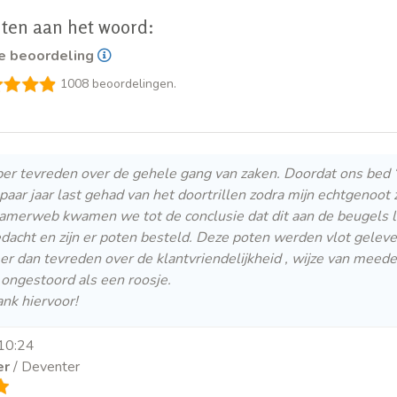
ten aan het woord:
e beoordeling
1008
beoordelingen.
van beoordelingen
957
35
5
uper tevreden over de gehele gang van zaken. Doordat ons bed
1
 paar jaar last gehad van het doortrillen zodra mijn echtgeno
10
amerweb kwamen we tot de conclusie dat dit aan de beugels lag
acht en zijn er poten besteld. Deze poten werden vlot geleve
eer dan tevreden over de klantvriendelijkheid , wijze van meed
 ongestoord als een roosje.
ank hiervoor!
 10:24
er
/ Deventer