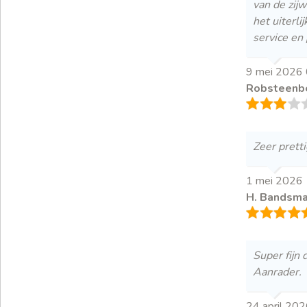
van de zijw
het uiterl
service en 
9 mei 2026
Robsteenb
Zeer prett
1 mei 2026
H. Bandsm
Super fijn 
Aanrader.
24 april 20