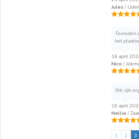
Jules
/ Ude
Tevreden o
het plaats
16 april 20
Nico
/ Alkm
We zijn erg
16 april 20
Nellie
/ Za
1
2
3