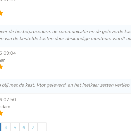
n
ver de bestelprocedure, de communicatie en de geleverde kast
en van de bestelde kasten door deskundige monteurs wordt ui
26 09:04
aar
 blij met de kast. Vlot geleverd .en het inelkaar zetten verlie
26 07:50
andam
4
5
6
7