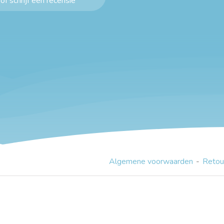
of schrijf een recensie
Algemene voorwaarden
Retou