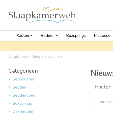
Kasten
Bedden
Boxsprings
Matrasse
Slaapkamers
blog
Nieuws over
Categorieën
Nieuw
Bedbodems
Houten
Bedden
Beddengoed
Lees ve
Boxsprings
Dekbedden