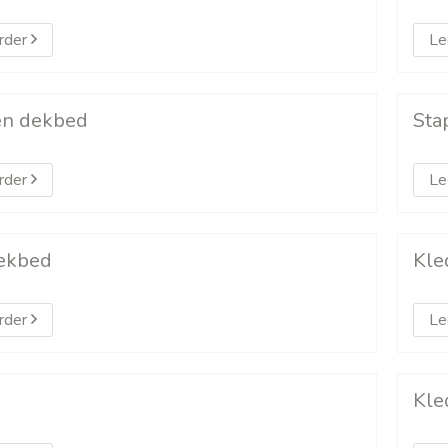
rder
Le
en dekbed
Sta
rder
Le
ekbed
Kle
rder
Le
Kle