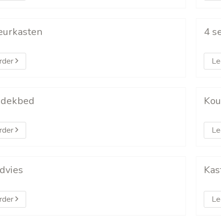
eurkasten
4 s
rder
Le
 dekbed
Kou
rder
Le
dvies
Kas
rder
Le