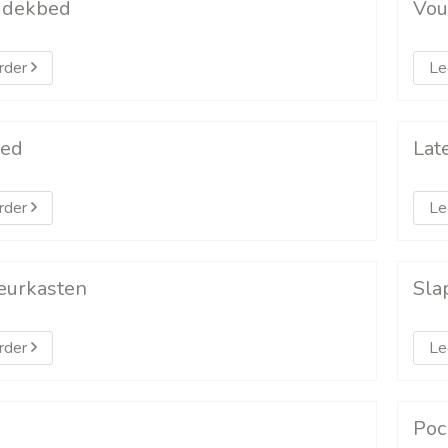
 dekbed
Vo
rder
Le
bed
Lat
rder
Le
eurkasten
Sla
rder
Le
Poc