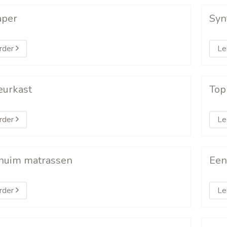
aper
Syn
rder
Le
eurkast
Top
rder
Le
huim matrassen
Een
rder
Le