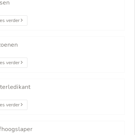
sen
es verder
zoenen
es verder
terledikant
es verder
fhoogslaper