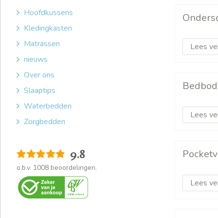
Hoofdkussens
Onders
Kledingkasten
Matrassen
Lees ve
nieuws
Over ons
Bedbo
Slaaptips
Waterbedden
Lees ve
Zorgbedden
9.8
Pocketv
o.b.v.
1008
beoordelingen.
Lees ve