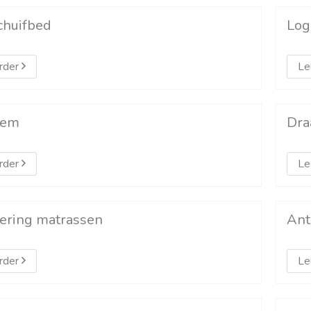
chuifbed
Log
rder
Le
dem
Dra
rder
Le
ering matrassen
Ant
rder
Le