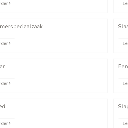
rder
Le
merspeciaalzaak
Sla
rder
Le
ar
Een
rder
Le
ed
Sla
rder
Le