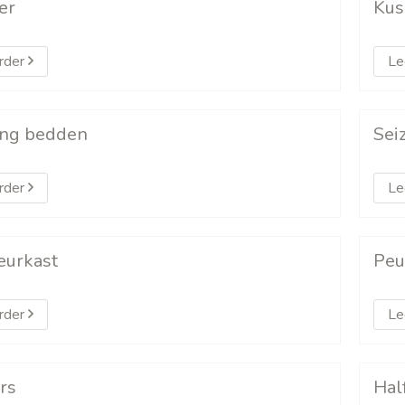
er
Kus
rder
Le
ing bedden
Sei
rder
Le
eurkast
Peu
rder
Le
rs
Hal