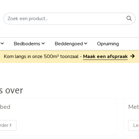
n
Bedbodems
Beddengoed
Opruiming
Kom langs in onze 500m² toonzaal -
Maak een afspraak
s over
 bed
Met
rder
Le