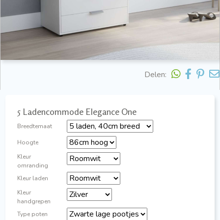
Delen:
5 Ladencommode Elegance One
Breedtemaat
Hoogte
Kleur
omranding
Kleur laden
Kleur
handgrepen
Type poten