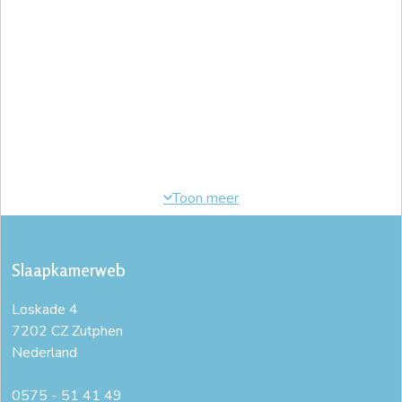
Slaapkamerweb
Loskade 4
7202 CZ Zutphen
Nederland
0575 - 51 41 49