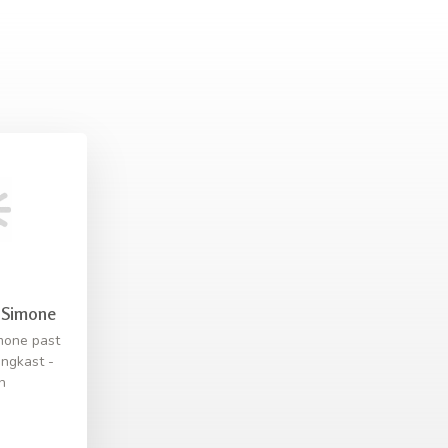
g Simone
imone past
ingkast -
n