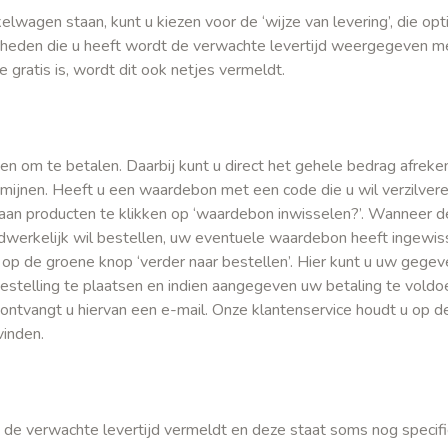
wagen staan, kunt u kiezen voor de ‘wijze van levering’, die opti
jkheden die u heeft wordt de verwachte levertijd weergegeven 
e gratis is, wordt dit ook netjes vermeldt.
en om te betalen. Daarbij kunt u direct het gehele bedrag afreke
ermijnen. Heeft u een waardebon met een code die u wil verzilvere
t aan producten te klikken op ‘waardebon inwisselen?’. Wanneer d
werkelijk wil bestellen, uw eventuele waardebon heeft ingewiss
 op de groene knop ‘verder naar bestellen’. Hier kunt u uw gegev
telling te plaatsen en indien aangegeven uw betaling te voldoe
 ontvangt u hiervan een e-mail. Onze klantenservice houdt u op d
vinden.
k de verwachte levertijd vermeldt en deze staat soms nog specif