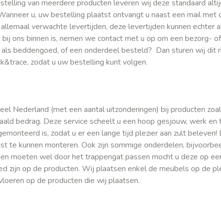
bestelling van meerdere producten leveren wij deze standaard alti
 Wanneer u, uw bestelling plaatst ontvangt u naast een mail met
jn allemaal verwachte levertijden, deze levertijden kunnen echter
bij ons binnen is, nemen we contact met u op om een bezorg- o
 als beddengoed, of een onderdeel besteld? Dan sturen wij dit n
k&trace, zodat u uw bestelling kunt volgen.
l Nederland (met een aantal uitzonderingen) bij producten zoal
ld bedrag. Deze service scheelt u een hoop gesjouw, werk en 
onteerd is, zodat u er een lange tijd plezier aan zult beleven! L
st te kunnen monteren. Ook zijn sommige onderdelen, bijvoorbe
 en moeten wel door het trappengat passen mocht u deze op een
d zijn op de producten. Wij plaatsen enkel de meubels op de plek
vloeren op de producten die wij plaatsen.