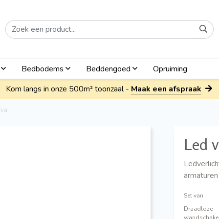
n
Bedbodems
Beddengoed
Opruiming
Kom langs in onze 500m² toonzaal -
Maak een afspraak
Eva
Led v
Ledverlic
armaturen
Set van
Draadloze
wandschake