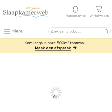
Klantenservice
Winkelwagen
Menu
Kom langs in onze 500m² toonzaal -
Maak een afspraak