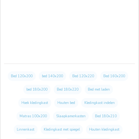
Bed 120x200
bed 140x200
Bed 120x220
Bed 160x200
bed 180x200
Bed 180x220
Bed met laden
Hoek kledingkast
Houten bed
Kledingkast indelen
Matras 100x200
Slaapkamerkasten
Bed 180x210
Linnenkast
Kledingkast met spiegel
Houten kledingkast