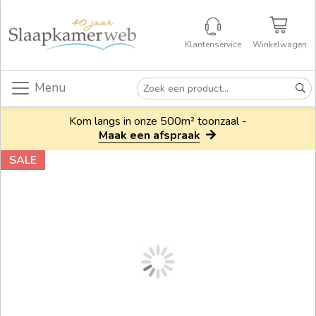
Klantenservice
Winkelwagen
Menu
Kom langs in onze 500m² toonzaal -
Maak een afspraak
SALE