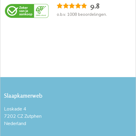
9.8
o.b.v.
1008
beoordelingen.
Slaapkamerweb
Loskade 4
7202 CZ Zutphen
Nederland