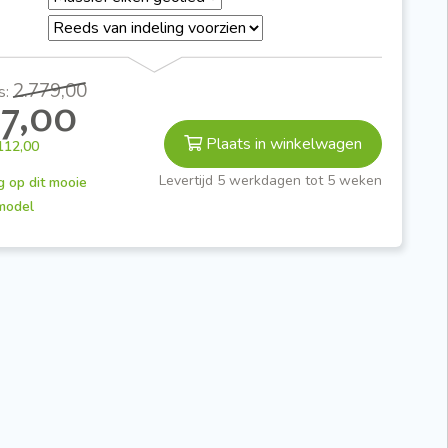
2.779,00
s:
67,00
Plaats in winkelwagen
112,00
Levertijd 5 werkdagen tot 5 weken
g op dit mooie
model