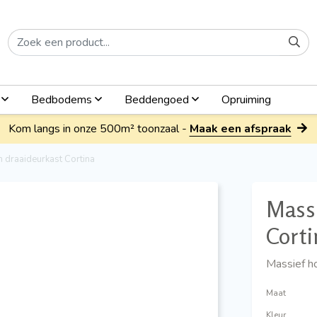
n
Bedbodems
Beddengoed
Opruiming
Kom langs in onze 500m² toonzaal -
Maak een afspraak
n draaideurkast Cortina
Massi
Corti
Massief h
Maat
Kleur