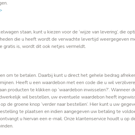
igen.
>
wagen staan, kunt u kiezen voor de ‘wijze van levering’, die opti
jkheden die u heeft wordt de verwachte levertijd weergegeven 
e gratis is, wordt dit ook netjes vermeldt.
en om te betalen. Daarbij kunt u direct het gehele bedrag afreke
ermijnen. Heeft u een waardebon met een code die u wil verzilvere
t aan producten te klikken op ‘waardebon inwisselen?’. Wanneer d
werkelijk wil bestellen, uw eventuele waardebon heeft ingewiss
 op de groene knop ‘verder naar bestellen’. Hier kunt u uw gegev
telling te plaatsen en indien aangegeven uw betaling te voldoe
 ontvangt u hiervan een e-mail. Onze klantenservice houdt u op d
vinden.