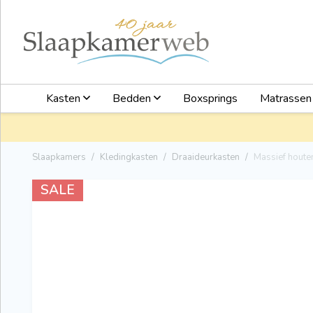
Kasten
Bedden
Boxsprings
Matrasse
Slaapkamers
Kledingkasten
Draaideurkasten
Massief houte
SALE