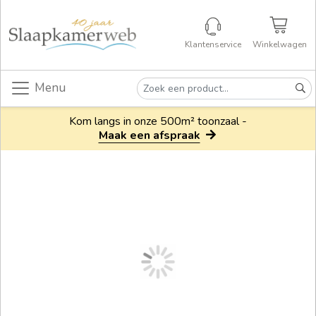
Klantenservice
Winkelwagen
Menu
Kom langs in onze 500m² toonzaal -
Maak een afspraak