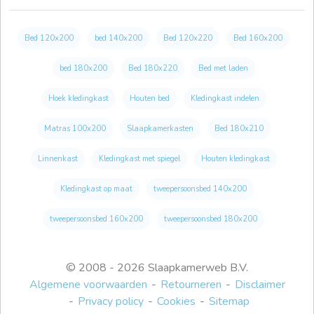
Bed 120x200
bed 140x200
Bed 120x220
Bed 160x200
bed 180x200
Bed 180x220
Bed met laden
Hoek kledingkast
Houten bed
Kledingkast indelen
Matras 100x200
Slaapkamerkasten
Bed 180x210
Linnenkast
Kledingkast met spiegel
Houten kledingkast
Kledingkast op maat
tweepersoonsbed 140x200
tweepersoonsbed 160x200
tweepersoonsbed 180x200
© 2008 - 2026 Slaapkamerweb B.V.
Algemene voorwaarden
Retourneren
Disclaimer
Privacy policy
Cookies
Sitemap