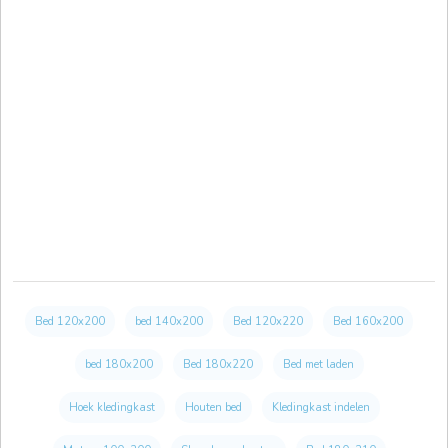
Bed 120x200
bed 140x200
Bed 120x220
Bed 160x200
bed 180x200
Bed 180x220
Bed met laden
Hoek kledingkast
Houten bed
Kledingkast indelen